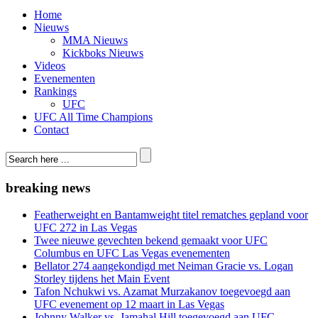
Home
Nieuws
MMA Nieuws
Kickboks Nieuws
Videos
Evenementen
Rankings
UFC
UFC All Time Champions
Contact
breaking news
Featherweight en Bantamweight titel rematches gepland voor
UFC 272 in Las Vegas
Twee nieuwe gevechten bekend gemaakt voor UFC
Columbus en UFC Las Vegas evenementen
Bellator 274 aangekondigd met Neiman Gracie vs. Logan
Storley tijdens het Main Event
Tafon Nchukwi vs. Azamat Murzakanov toegevoegd aan
UFC evenement op 12 maart in Las Vegas
Johnny Walker vs. Jamahal Hill toegevoegd aan UFC