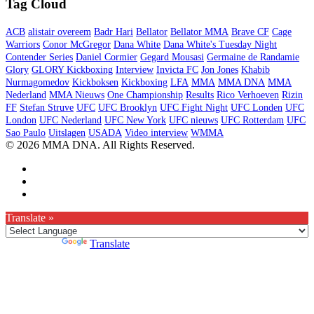
Tag Cloud
ACB
alistair overeem
Badr Hari
Bellator
Bellator MMA
Brave CF
Cage
Warriors
Conor McGregor
Dana White
Dana White's Tuesday Night
Contender Series
Daniel Cormier
Gegard Mousasi
Germaine de Randamie
Glory
GLORY Kickboxing
Interview
Invicta FC
Jon Jones
Khabib
Nurmagomedov
Kickboksen
Kickboxing
LFA
MMA
MMA DNA
MMA
Nederland
MMA Nieuws
One Championship
Results
Rico Verhoeven
Rizin
FF
Stefan Struve
UFC
UFC Brooklyn
UFC Fight Night
UFC Londen
UFC
London
UFC Nederland
UFC New York
UFC nieuws
UFC Rotterdam
UFC
Sao Paulo
Uitslagen
USADA
Video interview
WMMA
© 2026 MMA DNA. All Rights Reserved.
Translate »
Powered by
Translate